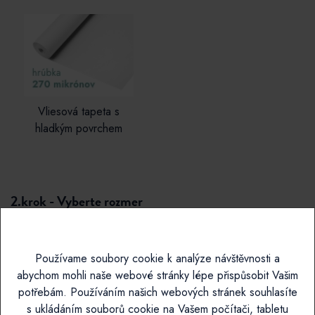
Vliesová tapeta s
hladkým povrchem
2.krok - Vyberte rozmer
Rozměr
Používame soubory cookie k analýze návštěvnosti a
Zadejte svůj vlastní rozměr
abychom mohli naše webové stránky lépe přispůsobit Vašim
potřebám. Používáním našich webových stránek souhlasíte
✓ cena s DPH
Začněte tím, že zadáte vámi požadovanou šířku a výšku
s ukládáním souborů cookie na Vašem počítači, tabletu
✓ zboží odesíláme většinou do 7 pracovních dnů