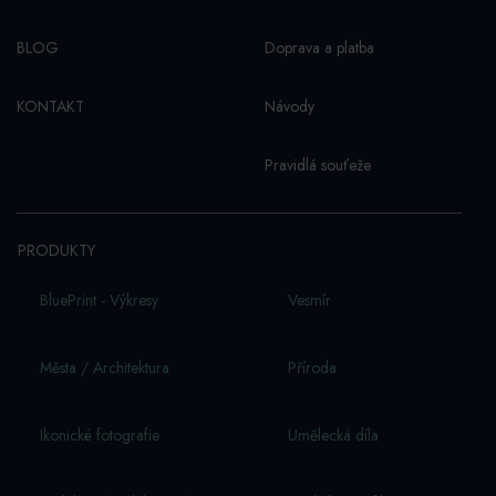
BLOG
Doprava a platba
KONTAKT
Návody
Pravidlá souťeže
PRODUKTY
BluePrint - Výkresy
Vesmí­r
Města / Architektura
Příroda
Ikonické fotografie
Umělecká díla