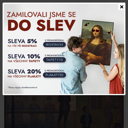
×
Slovensky
0,00 CZK
0
Produkty
>
Georges Seurat