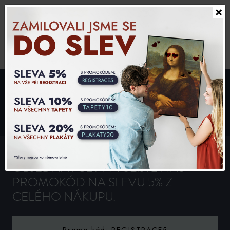
×
Slovensky
0,00 CZK
0
-5%
ZAREGISTRUJTE SE PŘI
OBJEDNÁVCE A VYUŽIJTE NÁŠ
PROMOKÓD NA SLEVU 5% Z
CELÉHO NÁKUPU.