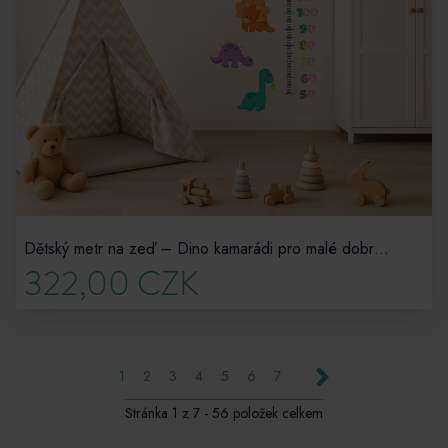
Dětský metr na zeď – Dino kamarádi pro malé dobrodruhy
322,00 CZK
Next
1
2
3
4
5
6
7
Stránka 1 z 7 - 56 položek celkem