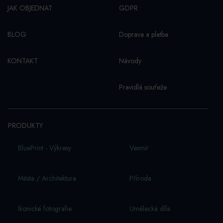
JAK OBJEDNAT
GDPR
BLOG
Doprava a platba
KONTAKT
Návody
Pravidlá souťeže
PRODUKTY
BluePrint - Výkresy
Vesmí­r
Města / Architektura
Příroda
Ikonické fotografie
Umělecká díla