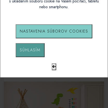
s ukládáním souborů cookie na Vašem počítači, tabletu
nebo smartphonu.
NASTAVENIA SÚBOROV COOKIES
SÚHLASÍM
Dětský metr na zeď – Hravá parta z džungle
497,00 CZK