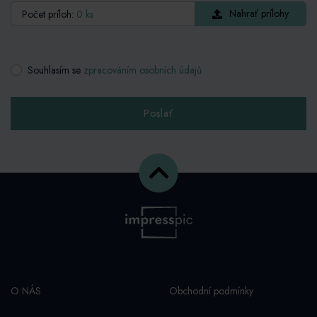
Počet príloh:
0 ks
Nahrať prílohy
Souhlasím se
zpracováním osobních údajů
Poslať
O NÁS
Obchodní podmínky