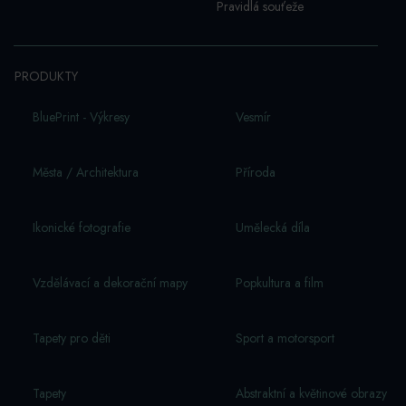
Pravidlá souťeže
PRODUKTY
BluePrint - Výkresy
Vesmí­r
Města / Architektura
Příroda
Ikonické fotografie
Umělecká díla
Vzdělávací a dekorační mapy
Popkultura a film
Tapety pro děti
Sport a motorsport
Tapety
Abstraktní a květinové obrazy