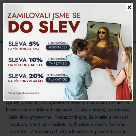
×
Slovensky
0,00 CZK
0
Vytiskneme váš vlastní motiv
Milí přátelé, nenašli jste mezi našimi návrhy to, co jste hledali?
Pokud dáváte přednost originalitě a chcete si vytisknout
vlastní vizuál, rádi pro vás zajistíme individuální tisk. Do
zprávy, prosíme, nezapomeňte uvést požadovaný rozměr, ve
kterém chcete tisknout váš návrh, a také materiál, ze kterého
vaše dílo vyhotovíme. Nezapomínejte, že kvalita a velikost
souboru, který nám zašlete, rozhoduje o kvalitě finálního
produktu. Z technických důvodů můžeme prostřednictvím