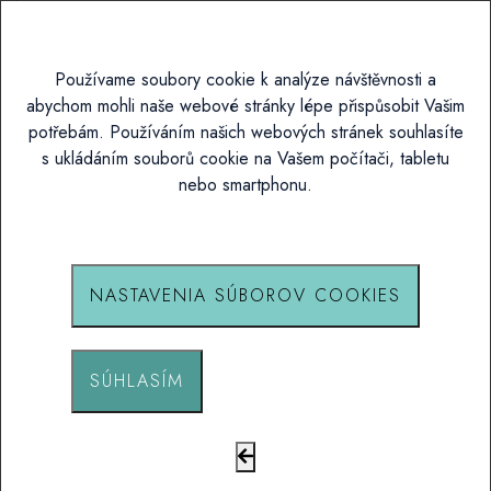
Predmet
Používame soubory cookie k analýze návštěvnosti a
abychom mohli naše webové stránky lépe přispůsobit Vašim
potřebám. Používáním našich webových stránek souhlasíte
s ukládáním souborů cookie na Vašem počítači, tabletu
Správa
nebo smartphonu.
Nahrajte svůj vlastní motiv
NASTAVENIA SÚBOROV COOKIES
Počet príloh:
0 ks
Nahrať prílohy
SÚHLASÍM
Souhlasím se
zpracováním osobních údajů
Poslať