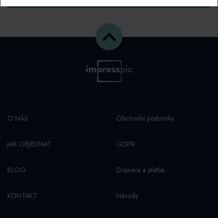
O NÁS
Obchodní podmínky
JAK OBJEDNAT
GDPR
BLOG
Doprava a platba
KONTAKT
Návody