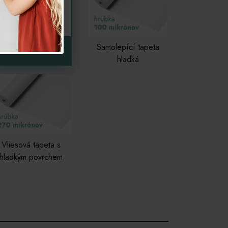
Plakát / fotopapír
Samolepící tapeta
hladká
Vliesová tapeta s
hladkým povrchem
ozměr
anou šířku a výšku produktu, který si
ÍTAT. Na obrázku se Vám objeví výřez