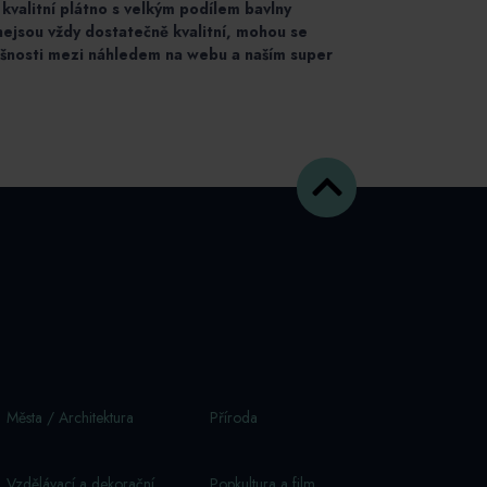
 kvalitní plátno s velkým podílem bavlny
nejsou vždy dostatečně kvalitní, mohou se
išnosti mezi náhledem na webu a naším super
Města / Architektura
Příroda
Vzdělávací a dekorační
Popkultura a film