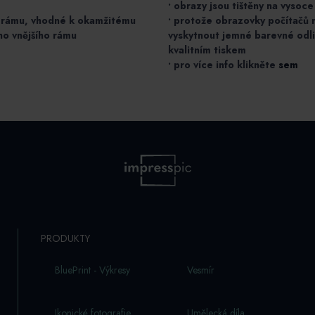
• obrazy jsou tištěny na vysoce
m rámu, vhodné k okamžitému
• protože obrazovky počítačů 
ho vnějšího rámu
vyskytnout jemné barevné odl
kvalitním tiskem
• pro více info klikněte
sem
PRODUKTY
BluePrint - Výkresy
Vesmí­r
Ikonické fotografie
Umělecká díla