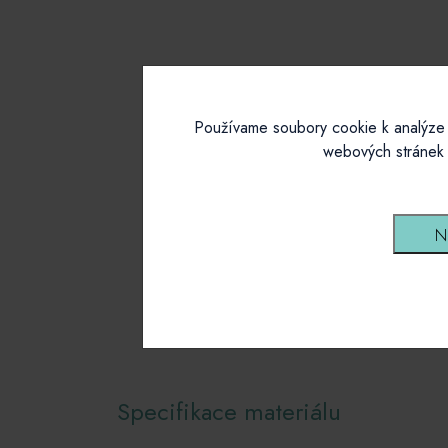
Používame soubory cookie k analýze 
webových stránek 
N
Specifikace materiálu