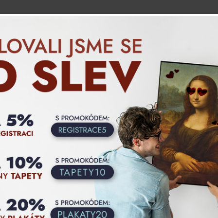
Blog
Jak objednat
Produkty
Vlastní motiv
Georges Seurat - Eiff
reprodukce
Eiffelova věž je dílo předního
roku 1889.
1.krok - Vyberte materiál