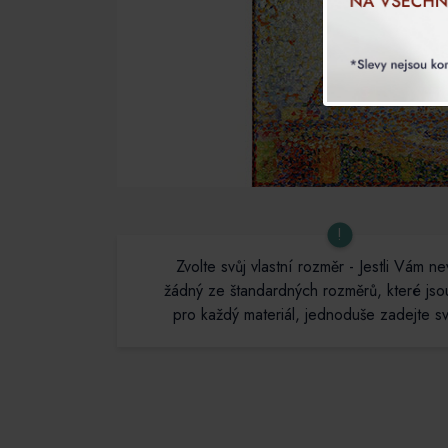
!
Zvolte svůj vlastní rozměr - Jestli Vám n
žádný ze štandardných rozměrů, které js
pro každý materiál, jednoduše zadejte svů