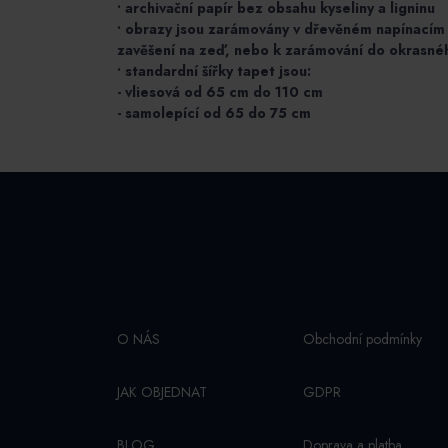
• archivační papír bez obsahu kyseliny a ligninu
• obrazy jsou zarámovány v dřevěném napínací
zavěšení na zeď, nebo k zarámování do okrasné
• standardní šířky tapet jsou:
- vliesová od 65 cm do 110 cm
- samolepící od 65 do 75 cm
O NÁS
Obchodní podmínky
JAK OBJEDNAT
GDPR
BLOG
Doprava a platba