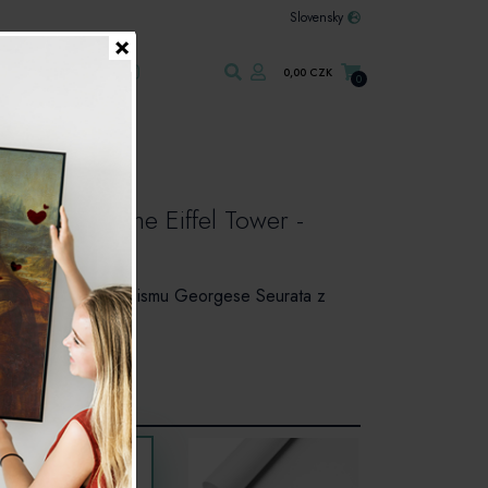
Slovensky
×
Kontakt
0,00 CZK
0
elova věž - The Eiffel Tower -
 představitele pointilismu Georgese Seurata z