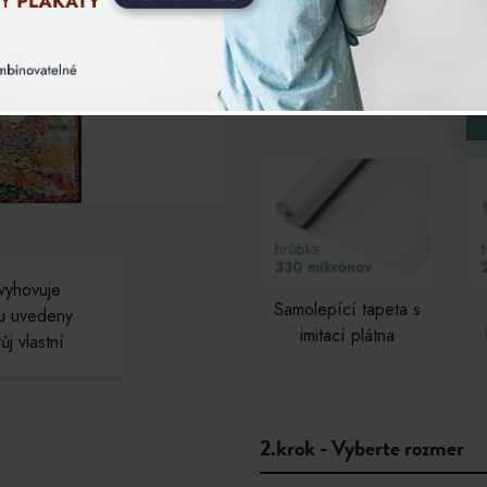
Obraz na plátně
evyhovuje
Samolepící tapeta s
ou uvedeny
imitací plátna
j vlastní
Zadejte svůj vlastní r
2.krok - Vyberte rozmer
Začněte tím, že zadáte vámi požadov
přejete vyrobit a stiskněte PŘEPOČ