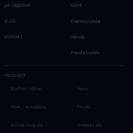
JAK OBJEDNAT
GDPR
BLOG
Doprava a platba
KONTAKT
Návody
Pravidlá souťeže
PRODUKTY
BluePrint - Výkresy
Vesmí­r
Města / Architektura
Příroda
Ikonické fotografie
Umělecká díla