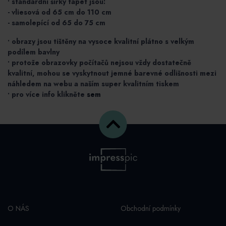
• standardní šířky tapet jsou:
Zvolit rozměr
- vliesová od 65 cm do 110 cm
- samolepící od 65 do 75 cm
• obrazy jsou tištěny na vysoce kvalitní plátno s velkým
podílem bavlny
• protože obrazovky počítačů nejsou vždy dostatečně
kvalitní, mohou se vyskytnout jemné barevné odlišnosti mezi
náhledem na webu a naším super kvalitním tiskem
• pro více info klikněte
sem
O NÁS
Obchodní podmínky