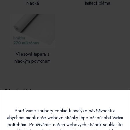
hladká
imitací plátna
Vliesová tapeta s
hladkým povrchem
2.krok - Vyberte rozmer
Rozměr
Používame soubory cookie k analýze návštěvnosti a
Zadejte svůj vlastní rozměr
abychom mohli naše webové stránky lépe přispůsobit Vašim
potřebám. Používáním našich webových stránek souhlasíte
Začněte tím, že zadáte vámi požadovanou šířku a výšku