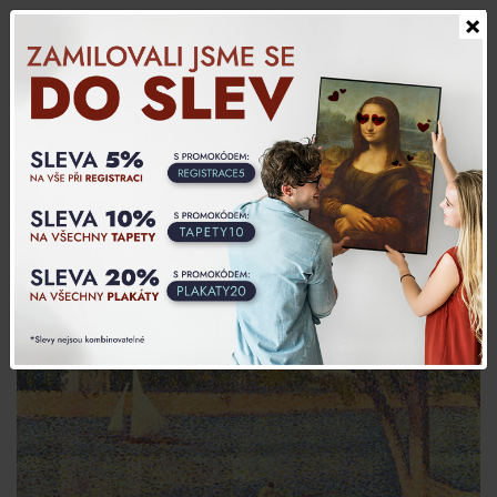
×
Slovensky
0,00 CZK
0
Produkty
>
Georges Seurat