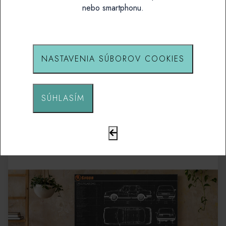
nebo smartphonu.
NASTAVENIA SÚBOROV COOKIES
Praga V3S - blueprint - modrý
SÚHLASÍM
Od 199,00 CZK