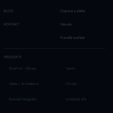
BLOG
Doprava a platba
KONTAKT
Návody
Pravidlá souťeže
PRODUKTY
BluePrint - Výkresy
Vesmí­r
Města / Architektura
Příroda
Ikonické fotografie
Umělecká díla