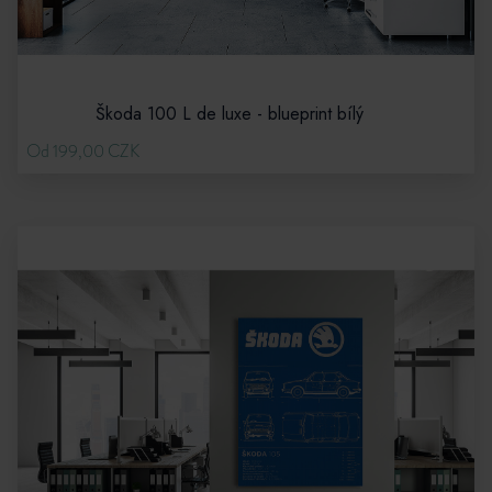
Škoda 100 L de luxe - blueprint bílý
Od 199,00 CZK