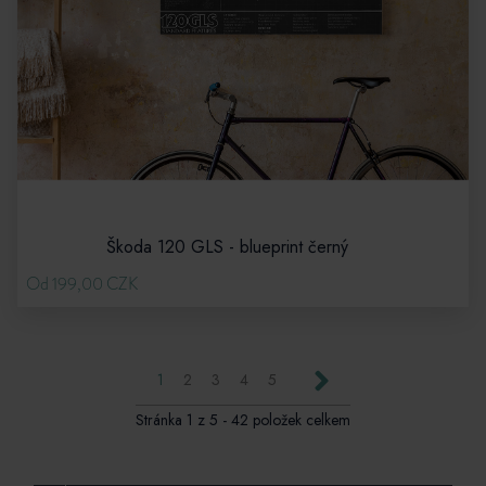
Škoda 120 GLS - blueprint černý
Od 199,00 CZK
Next
1
2
3
4
5
Stránka 1 z 5 - 42 položek celkem