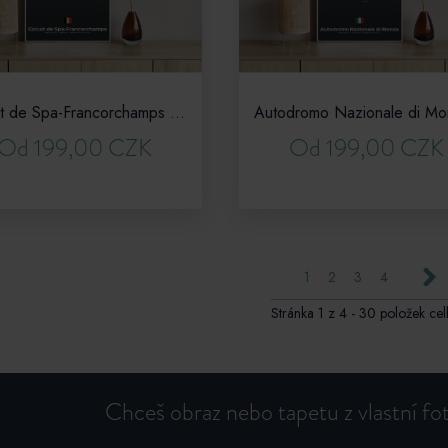
Circuit de Spa-Francorchamps - Okruh F1 v Belgicku
Od 199,00 CZK
Od 199,00 CZK
N
1
2
3
4
Stránka 1 z 4 - 30 položek ce
Chceš obraz nebo tapetu z vlastní f