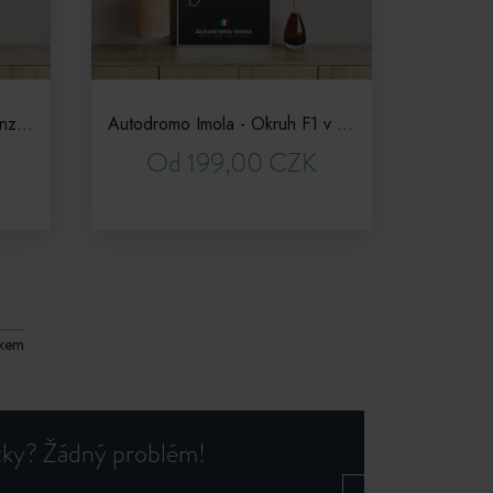
Autodromo Nazionale di Monza - Okruh F1 v Itálii
Autodromo Imola - Okruh F1 v Itálii
Od 199,00 CZK
ext
lkem
otky? Žádný problém!