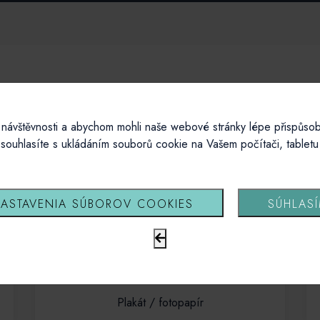
Vyberte si svůj produkt
návštěvnosti a abychom mohli naše webové stránky lépe přispůsob
souhlasíte s ukládáním souborů cookie na Vašem počítači, tablet
ASTAVENIA SÚBOROV COOKIES
SÚHLAS
Plakát / fotopapír