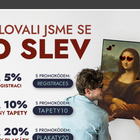
Blog
Jak objednat
Produkty
Vlastní motiv
JTE SE PŘI OBJEDNÁVCE A VYUŽIJTE NÁ
NA SLEVU 5% Z CELÉHO NÁKUPU.
ort
Nejoblíbenější