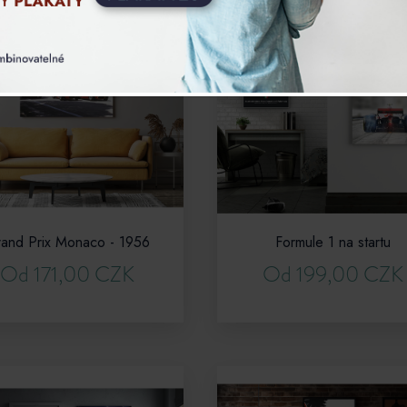
and Prix Monaco - 1956
Formule 1 na startu
Od 171,00 CZK
Od 199,00 CZK