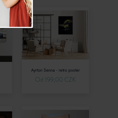
Ayrton Senna - retro poster
Od 199,00 CZK