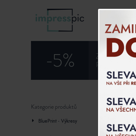
O nás
-5%
ZAREGISTRU
PROMOKÓD 
motorsp
Kategorie produktů
Všechno
BluePrint - Výkresy