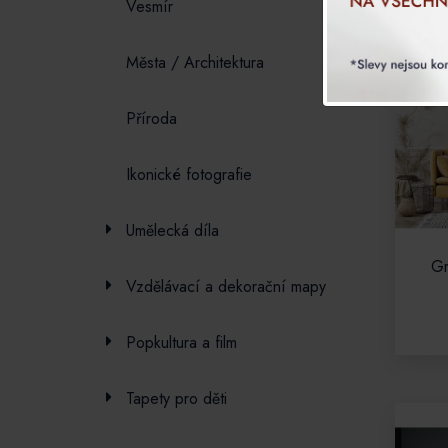
Vesmí­r
Města / Architektura
Příroda
Ikonické fotografie
Umělecká díla
Gr
Vzdělávací a dekorační mapy
Popkultura a film
Tapety pro děti