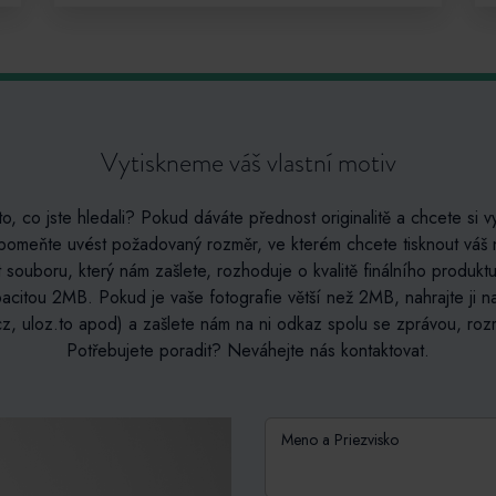
Vytiskneme váš vlastní motiv
to, co jste hledali? Pokud dáváte přednost originalitě a chcete si vy
apomeňte uvést požadovaný rozměr, ve kterém chcete tisknout váš n
t souboru, který nám zašlete, rozhoduje o kvalitě finálního produ
acitou 2MB. Pokud je vaše fotografie větší než 2MB, nahrajte ji n
z, uloz.to apod) a zašlete nám na ni odkaz spolu se zprávou, roz
Potřebujete poradit? Neváhejte nás kontaktovat.
Meno a Priezvisko