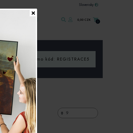
Slovensky
×
Kontakt
0,00 CZK
0
Š
Promo kód: REGISTRACE5