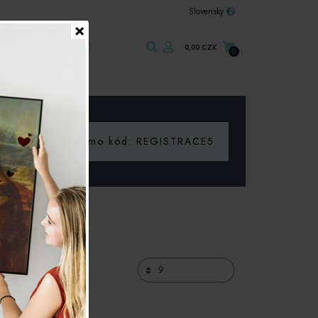
Slovensky
×
Kontakt
0,00 CZK
0
Š
Promo kód: REGISTRACE5