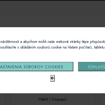
Vyberte si svůj produkt
návštěvnosti a abychom mohli naše webové stránky lépe přispůsob
souhlasíte s ukládáním souborů cookie na Vašem počítači, tablet
ASTAVENIA SÚBOROV COOKIES
SÚHLAS
Plakát / fotopapír