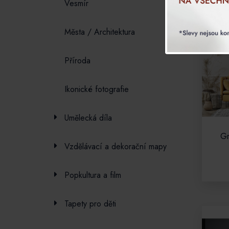
Vesmí­r
Města / Architektura
Příroda
Ikonické fotografie
Umělecká díla
Gr
Vzdělávací a dekorační mapy
Popkultura a film
Tapety pro děti