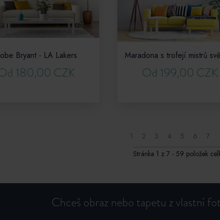
obe Bryant - LA Lakers
Od 180,00 CZK
Od 199,00 CZK
1
2
3
4
5
6
7
Stránka 1 z 7 - 59 položek ce
Chceš obraz nebo tapetu z vlastní f