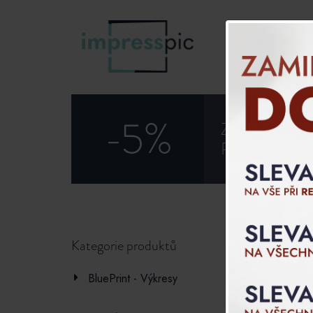
O nás
-5%
ZAREGISTRU
PROMOKÓD 
Sport a
Kategorie produktů
Všechno
BluePrint - Výkresy