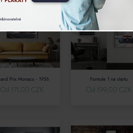
and Prix Monaco - 1956
Formule 1 na startu
Od 171,00 CZK
Od 199,00 CZK