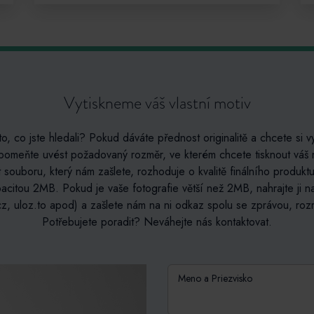
Vytiskneme váš vlastní motiv
to, co jste hledali? Pokud dáváte přednost originalitě a chcete si vy
apomeňte uvést požadovaný rozměr, ve kterém chcete tisknout váš n
t souboru, který nám zašlete, rozhoduje o kvalitě finálního produ
acitou 2MB. Pokud je vaše fotografie větší než 2MB, nahrajte ji n
z, uloz.to apod) a zašlete nám na ni odkaz spolu se zprávou, roz
Potřebujete poradit? Neváhejte nás kontaktovat.
Meno a Priezvisko