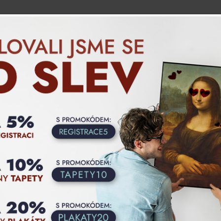
Blog
Jak objednat
Produkty
Vlastní motiv
JTE SE PŘI OBJEDNÁVCE A VYUŽIJTE NÁ
NA SLEVU 5% Z CELÉHO NÁKUPU.
 motorsport
Nejoblíbenější