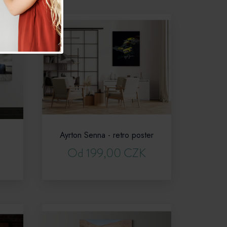
Ayrton Senna - retro poster
Od 199,00 CZK